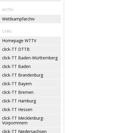
Archiv
Wettkampfarchiv
Links
Homepage WTTV
click-TT DTTB
click-TT Baden-Württemberg
click-TT Baden
click-TT Brandenburg
click-TT Bayern
click-TT Bremen
click-TT Hamburg
click-TT Hessen
click-TT Mecklenburg-
Vorpommern
click-TT Niedersachsen