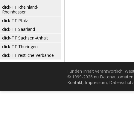
click-TT Rheinland-
Rheinhessen
click-TT Pfalz
click-TT Saarland
click-TT Sachsen-Anhalt
click-TT Thüringen
click-TT restliche Verbände
Für den Inhalt verantwortlich: Wes
© 1999-2026
nu Datenautomaten 
Kontakt
,
Impressum
,
Datenschutz