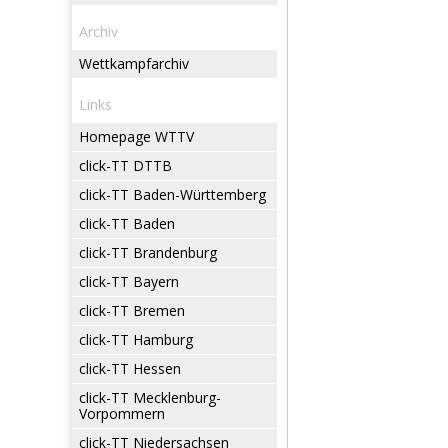
Archiv
Wettkampfarchiv
Links
Homepage WTTV
click-TT DTTB
click-TT Baden-Württemberg
click-TT Baden
click-TT Brandenburg
click-TT Bayern
click-TT Bremen
click-TT Hamburg
click-TT Hessen
click-TT Mecklenburg-
Vorpommern
click-TT Niedersachsen