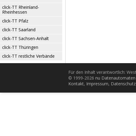
click-TT Rheinland-
Rheinhessen
click-TT Pfalz
click-TT Saarland
click-TT Sachsen-Anhalt
click-TT Thüringen
click-TT restliche Verbände
Für den Inhalt verantwortlich: Wes
© 1999-2026
nu Datenautomaten 
Kontakt
,
Impressum
,
Datenschutz