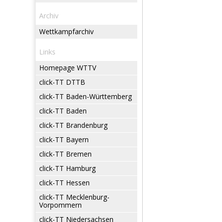
Archiv
Wettkampfarchiv
Links
Homepage WTTV
click-TT DTTB
click-TT Baden-Württemberg
click-TT Baden
click-TT Brandenburg
click-TT Bayern
click-TT Bremen
click-TT Hamburg
click-TT Hessen
click-TT Mecklenburg-
Vorpommern
click-TT Niedersachsen