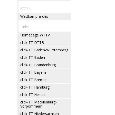
Archiv
Wettkampfarchiv
Links
Homepage WTTV
click-TT DTTB
click-TT Baden-Württemberg
click-TT Baden
click-TT Brandenburg
click-TT Bayern
click-TT Bremen
click-TT Hamburg
click-TT Hessen
click-TT Mecklenburg-
Vorpommern
click-TT Niedersachsen