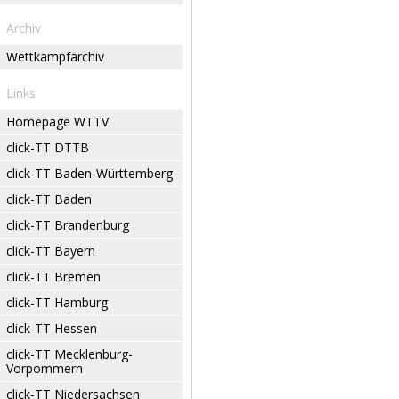
Archiv
Wettkampfarchiv
Links
Homepage WTTV
click-TT DTTB
click-TT Baden-Württemberg
click-TT Baden
click-TT Brandenburg
click-TT Bayern
click-TT Bremen
click-TT Hamburg
click-TT Hessen
click-TT Mecklenburg-
Vorpommern
click-TT Niedersachsen