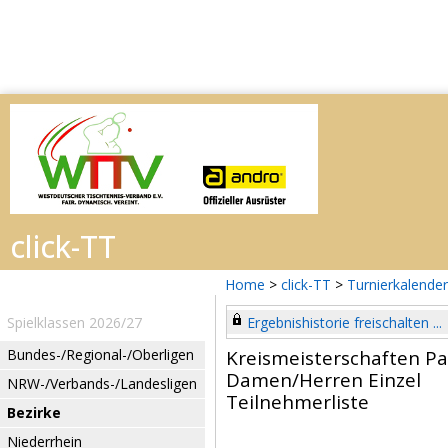
Home
>
click-TT
>
Turnierkalender
Spielklassen 2026/27
Ergebnishistorie freischalten ...
Bundes-/Regional-/Oberligen
Kreismeisterschaften P
Damen/Herren Einzel
NRW-/Verbands-/Landesligen
Teilnehmerliste
Bezirke
Niederrhein