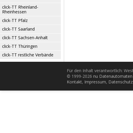
click-TT Rheinland-
Rheinhessen
click-TT Pfalz
click-TT Saarland
click-TT Sachsen-Anhalt
click-TT Thüringen
click-TT restliche Verbände
Für den Inhalt verantwortlich: Wes
© 1999-2026
nu Datenautomaten 
Kontakt
,
Impressum
,
Datenschutz