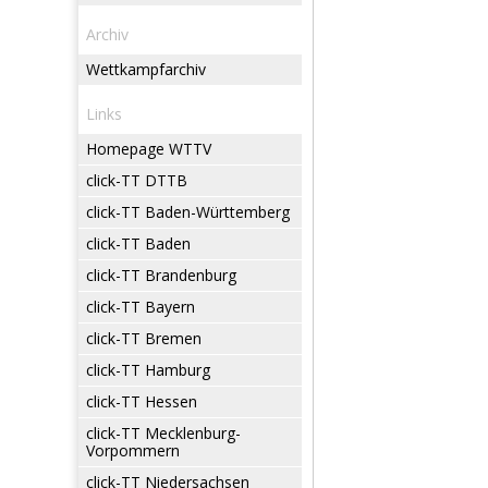
Archiv
Wettkampfarchiv
Links
Homepage WTTV
click-TT DTTB
click-TT Baden-Württemberg
click-TT Baden
click-TT Brandenburg
click-TT Bayern
click-TT Bremen
click-TT Hamburg
click-TT Hessen
click-TT Mecklenburg-
Vorpommern
click-TT Niedersachsen