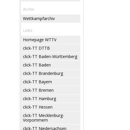
Archiv
Wettkampfarchiv
Links
Homepage WTTV
click-TT DTTB
click-TT Baden-Württemberg
click-TT Baden
click-TT Brandenburg
click-TT Bayern
click-TT Bremen
click-TT Hamburg
click-TT Hessen
click-TT Mecklenburg-
Vorpommern
click-TT Niedersachsen