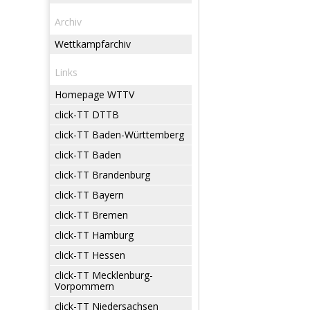
Archiv
Wettkampfarchiv
Links
Homepage WTTV
click-TT DTTB
click-TT Baden-Württemberg
click-TT Baden
click-TT Brandenburg
click-TT Bayern
click-TT Bremen
click-TT Hamburg
click-TT Hessen
click-TT Mecklenburg-
Vorpommern
click-TT Niedersachsen