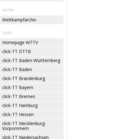
Archiv
Wettkampfarchiv
Links
Homepage WTTV
click-TT DTTB
click-TT Baden-Württemberg
click-TT Baden
click-TT Brandenburg
click-TT Bayern
click-TT Bremen
click-TT Hamburg
click-TT Hessen
click-TT Mecklenburg-
Vorpommern
click-TT Niedersachsen