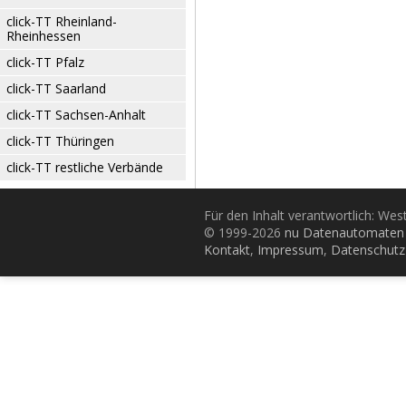
click-TT Rheinland-
Rheinhessen
click-TT Pfalz
click-TT Saarland
click-TT Sachsen-Anhalt
click-TT Thüringen
click-TT restliche Verbände
Für den Inhalt verantwortlich: Wes
© 1999-2026
nu Datenautomaten 
Kontakt
,
Impressum
,
Datenschutz