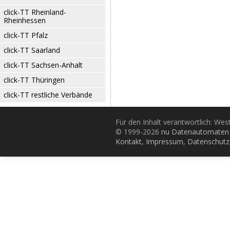
click-TT Rheinland-
Rheinhessen
click-TT Pfalz
click-TT Saarland
click-TT Sachsen-Anhalt
click-TT Thüringen
click-TT restliche Verbände
Für den Inhalt verantwortlich: Wes
© 1999-2026
nu Datenautomaten 
Kontakt
,
Impressum
,
Datenschutz