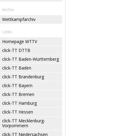
Archiv
Wettkampfarchiv
Links
Homepage WTTV
click-TT DTTB
click-TT Baden-Württemberg
click-TT Baden
click-TT Brandenburg
click-TT Bayern
click-TT Bremen
click-TT Hamburg
click-TT Hessen
click-TT Mecklenburg-
Vorpommern
click-TT Niedersachsen