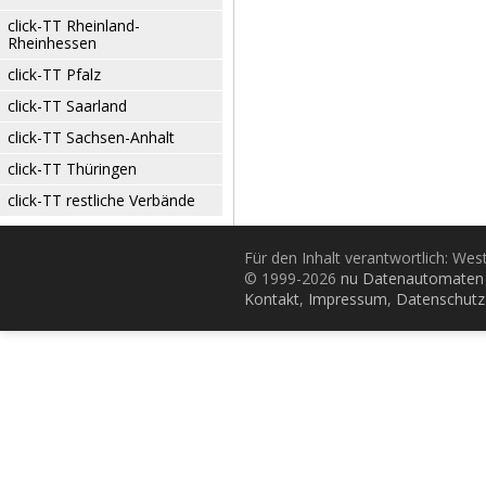
click-TT Rheinland-
Rheinhessen
click-TT Pfalz
click-TT Saarland
click-TT Sachsen-Anhalt
click-TT Thüringen
click-TT restliche Verbände
Für den Inhalt verantwortlich: Wes
© 1999-2026
nu Datenautomaten 
Kontakt
,
Impressum
,
Datenschutz