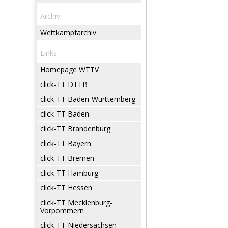
Archiv
Wettkampfarchiv
Links
Homepage WTTV
click-TT DTTB
click-TT Baden-Württemberg
click-TT Baden
click-TT Brandenburg
click-TT Bayern
click-TT Bremen
click-TT Hamburg
click-TT Hessen
click-TT Mecklenburg-
Vorpommern
click-TT Niedersachsen