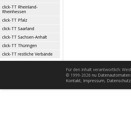
click-TT Rheinland-
Rheinhessen
click-TT Pfalz
click-TT Saarland
click-TT Sachsen-Anhalt
click-TT Thüringen
click-TT restliche Verbände
Für den Inhalt verantwortlich: Wes
© 1999-2026
nu Datenautomaten 
Kontakt
,
Impressum
,
Datenschutz