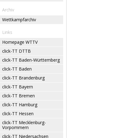
Archiv
Wettkampfarchiv
Links
Homepage WTTV
click-TT DTTB
click-TT Baden-Württemberg
click-TT Baden
click-TT Brandenburg
click-TT Bayern
click-TT Bremen
click-TT Hamburg
click-TT Hessen
click-TT Mecklenburg-
Vorpommern
click-TT Niedersachsen