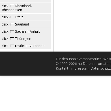
click-TT Rheinland-
Rheinhessen
click-TT Pfalz
click-TT Saarland
click-TT Sachsen-Anhalt
click-TT Thüringen
click-TT restliche Verbände
Für den Inhalt verantwortlich: Wes
© 1999-2026
nu Datenautomaten 
Kontakt
,
Impressum
,
Datenschutz