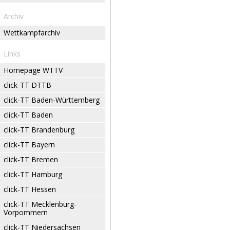
Archiv
Wettkampfarchiv
Links
Homepage WTTV
click-TT DTTB
click-TT Baden-Württemberg
click-TT Baden
click-TT Brandenburg
click-TT Bayern
click-TT Bremen
click-TT Hamburg
click-TT Hessen
click-TT Mecklenburg-
Vorpommern
click-TT Niedersachsen