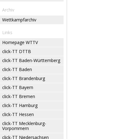
Archiv
Wettkampfarchiv
Links
Homepage WTTV
click-TT DTTB
click-TT Baden-Württemberg
click-TT Baden
click-TT Brandenburg
click-TT Bayern
click-TT Bremen
click-TT Hamburg
click-TT Hessen
click-TT Mecklenburg-
Vorpommern
click-TT Niedersachsen