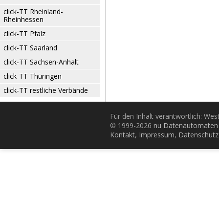
click-TT Rheinland-
Rheinhessen
click-TT Pfalz
click-TT Saarland
click-TT Sachsen-Anhalt
click-TT Thüringen
click-TT restliche Verbände
Für den Inhalt verantwortlich: Wes
© 1999-2026
nu Datenautomaten 
Kontakt
,
Impressum
,
Datenschutz