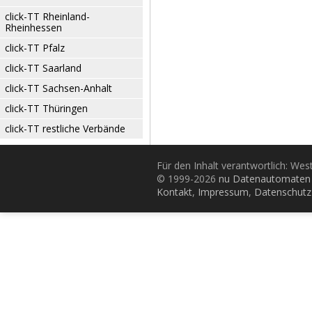
click-TT Rheinland-
Rheinhessen
click-TT Pfalz
click-TT Saarland
click-TT Sachsen-Anhalt
click-TT Thüringen
click-TT restliche Verbände
Für den Inhalt verantwortlich: Wes
© 1999-2026
nu Datenautomaten 
Kontakt
,
Impressum
,
Datenschutz