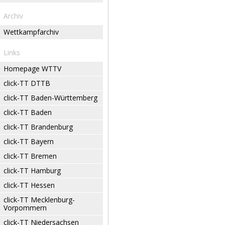
Archiv
Wettkampfarchiv
Links
Homepage WTTV
click-TT DTTB
click-TT Baden-Württemberg
click-TT Baden
click-TT Brandenburg
click-TT Bayern
click-TT Bremen
click-TT Hamburg
click-TT Hessen
click-TT Mecklenburg-
Vorpommern
click-TT Niedersachsen