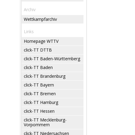
Archiv
Wettkampfarchiv
Links
Homepage WTTV
click-TT DTTB
click-TT Baden-Württemberg
click-TT Baden
click-TT Brandenburg
click-TT Bayern
click-TT Bremen
click-TT Hamburg
click-TT Hessen
click-TT Mecklenburg-
Vorpommern
click-TT Niedersachsen