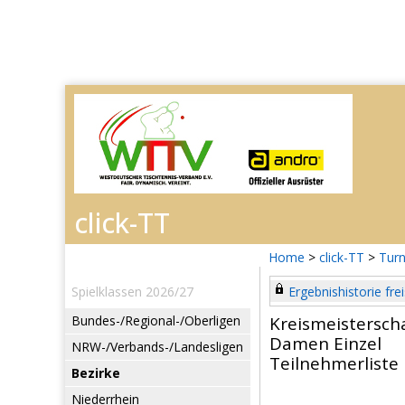
Home
>
click-TT
>
Turn
Spielklassen 2026/27
Ergebnishistorie frei
Bundes-/Regional-/Oberligen
Kreismeistersc
Damen Einzel
NRW-/Verbands-/Landesligen
Teilnehmerliste
Bezirke
Niederrhein