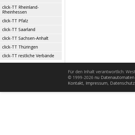
click-TT Rheinland-
Rheinhessen
click-TT Pfalz
click-TT Saarland
click-TT Sachsen-Anhalt
click-TT Thüringen
click-TT restliche Verbände
Für den Inhalt verantwortlich: Wes
© 1999-2026
nu Datenautomaten 
Kontakt
,
Impressum
,
Datenschutz