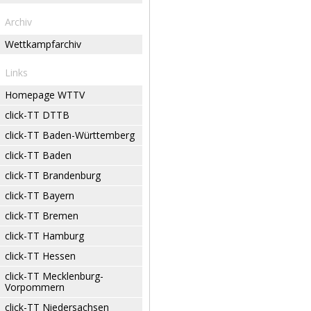
Archiv
Wettkampfarchiv
Links
Homepage WTTV
click-TT DTTB
click-TT Baden-Württemberg
click-TT Baden
click-TT Brandenburg
click-TT Bayern
click-TT Bremen
click-TT Hamburg
click-TT Hessen
click-TT Mecklenburg-
Vorpommern
click-TT Niedersachsen