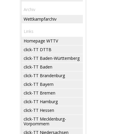
Archiv
Wettkampfarchiv
Links
Homepage WTTV
click-TT DTTB
click-TT Baden-Württemberg
click-TT Baden
click-TT Brandenburg
click-TT Bayern
click-TT Bremen
click-TT Hamburg
click-TT Hessen
click-TT Mecklenburg-
Vorpommern
click-TT Niedersachsen