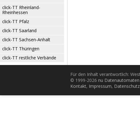
click-TT Rheinland-
Rheinhessen
click-TT Pfalz
click-TT Saarland
click-TT Sachsen-Anhalt
click-TT Thüringen
click-TT restliche Verbände
Für den Inhalt verantwortlich: Wes
© 1999-2026
nu Datenautomaten 
Kontakt
,
Impressum
,
Datenschutz