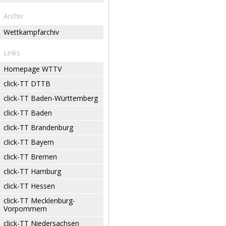
Archiv
Wettkampfarchiv
Links
Homepage WTTV
click-TT DTTB
click-TT Baden-Württemberg
click-TT Baden
click-TT Brandenburg
click-TT Bayern
click-TT Bremen
click-TT Hamburg
click-TT Hessen
click-TT Mecklenburg-
Vorpommern
click-TT Niedersachsen