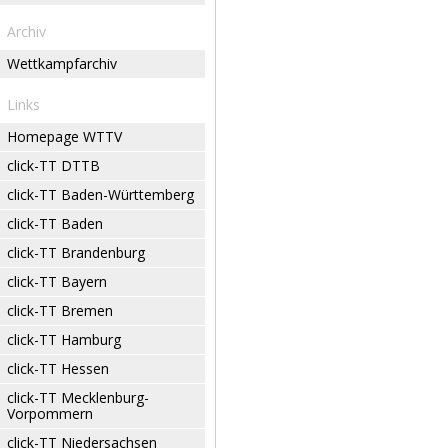
Archiv
Wettkampfarchiv
Links
Homepage WTTV
click-TT DTTB
click-TT Baden-Württemberg
click-TT Baden
click-TT Brandenburg
click-TT Bayern
click-TT Bremen
click-TT Hamburg
click-TT Hessen
click-TT Mecklenburg-
Vorpommern
click-TT Niedersachsen