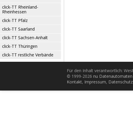
click-TT Rheinland-
Rheinhessen
click-TT Pfalz
click-TT Saarland
click-TT Sachsen-Anhalt
click-TT Thüringen
click-TT restliche Verbände
Für den Inhalt verantwortlich: Wes
© 1999-2026
nu Datenautomaten 
Kontakt
,
Impressum
,
Datenschutz