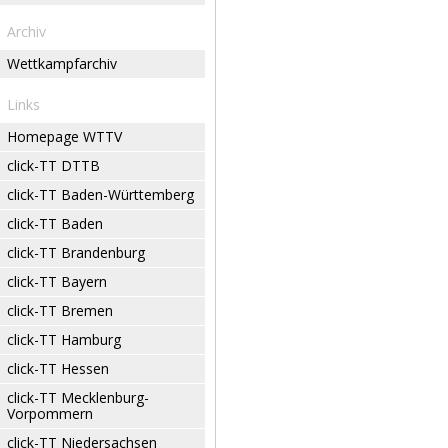
Archiv
Wettkampfarchiv
Links
Homepage WTTV
click-TT DTTB
click-TT Baden-Württemberg
click-TT Baden
click-TT Brandenburg
click-TT Bayern
click-TT Bremen
click-TT Hamburg
click-TT Hessen
click-TT Mecklenburg-
Vorpommern
click-TT Niedersachsen