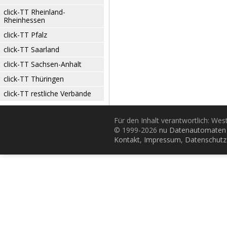
click-TT Rheinland-
Rheinhessen
click-TT Pfalz
click-TT Saarland
click-TT Sachsen-Anhalt
click-TT Thüringen
click-TT restliche Verbände
Für den Inhalt verantwortlich: Wes
© 1999-2026
nu Datenautomaten 
Kontakt
,
Impressum
,
Datenschutz