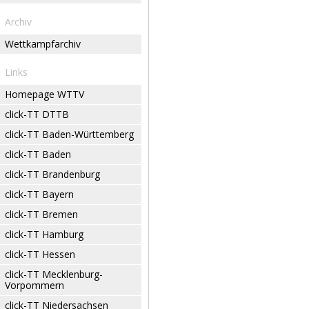
Archiv
Wettkampfarchiv
Links
Homepage WTTV
click-TT DTTB
click-TT Baden-Württemberg
click-TT Baden
click-TT Brandenburg
click-TT Bayern
click-TT Bremen
click-TT Hamburg
click-TT Hessen
click-TT Mecklenburg-
Vorpommern
click-TT Niedersachsen