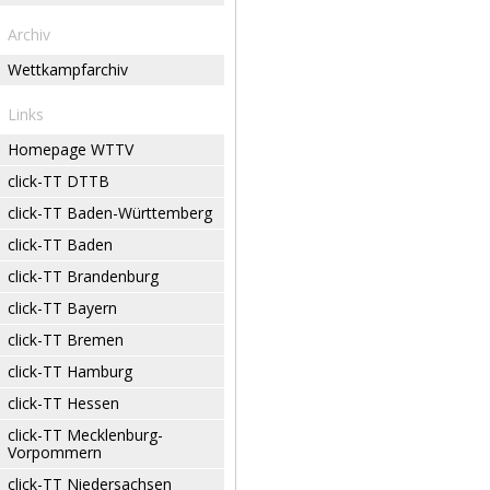
Archiv
Wettkampfarchiv
Links
Homepage WTTV
click-TT DTTB
click-TT Baden-Württemberg
click-TT Baden
click-TT Brandenburg
click-TT Bayern
click-TT Bremen
click-TT Hamburg
click-TT Hessen
click-TT Mecklenburg-
Vorpommern
click-TT Niedersachsen