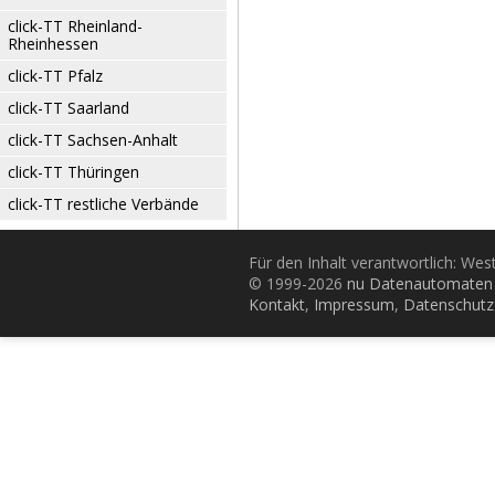
click-TT Rheinland-
Rheinhessen
click-TT Pfalz
click-TT Saarland
click-TT Sachsen-Anhalt
click-TT Thüringen
click-TT restliche Verbände
Für den Inhalt verantwortlich: Wes
© 1999-2026
nu Datenautomaten 
Kontakt
,
Impressum
,
Datenschutz