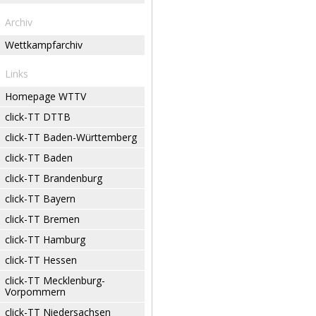
Archiv
Wettkampfarchiv
Links
Homepage WTTV
click-TT DTTB
click-TT Baden-Württemberg
click-TT Baden
click-TT Brandenburg
click-TT Bayern
click-TT Bremen
click-TT Hamburg
click-TT Hessen
click-TT Mecklenburg-
Vorpommern
click-TT Niedersachsen