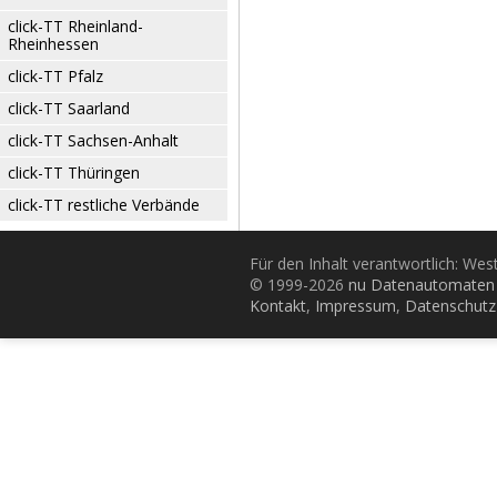
click-TT Rheinland-
Rheinhessen
click-TT Pfalz
click-TT Saarland
click-TT Sachsen-Anhalt
click-TT Thüringen
click-TT restliche Verbände
Für den Inhalt verantwortlich: Wes
© 1999-2026
nu Datenautomaten 
Kontakt
,
Impressum
,
Datenschutz