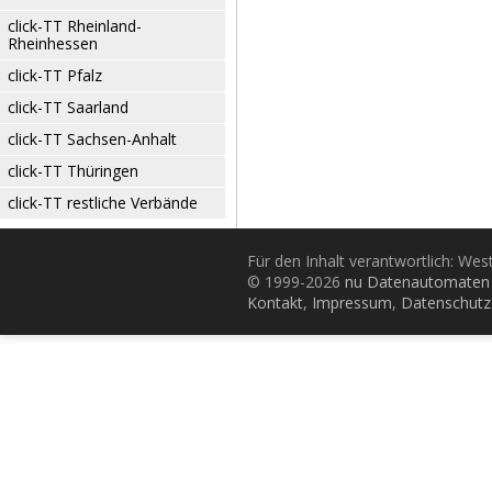
click-TT Rheinland-
Rheinhessen
click-TT Pfalz
click-TT Saarland
click-TT Sachsen-Anhalt
click-TT Thüringen
click-TT restliche Verbände
Für den Inhalt verantwortlich: Wes
© 1999-2026
nu Datenautomaten 
Kontakt
,
Impressum
,
Datenschutz