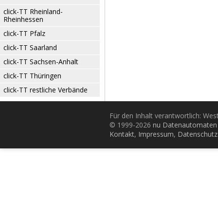
click-TT Rheinland-
Rheinhessen
click-TT Pfalz
click-TT Saarland
click-TT Sachsen-Anhalt
click-TT Thüringen
click-TT restliche Verbände
Für den Inhalt verantwortlich: Wes
© 1999-2026
nu Datenautomaten 
Kontakt
,
Impressum
,
Datenschutz