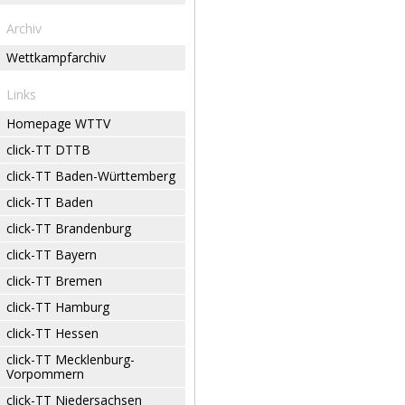
Archiv
Wettkampfarchiv
Links
Homepage WTTV
click-TT DTTB
click-TT Baden-Württemberg
click-TT Baden
click-TT Brandenburg
click-TT Bayern
click-TT Bremen
click-TT Hamburg
click-TT Hessen
click-TT Mecklenburg-
Vorpommern
click-TT Niedersachsen