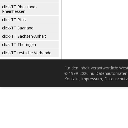
click-TT Rheinland-
Rheinhessen
click-TT Pfalz
click-TT Saarland
click-TT Sachsen-Anhalt
click-TT Thüringen
click-TT restliche Verbände
Für den Inhalt verantwortlich: Wes
© 1999-2026
nu Datenautomaten 
Kontakt
,
Impressum
,
Datenschutz