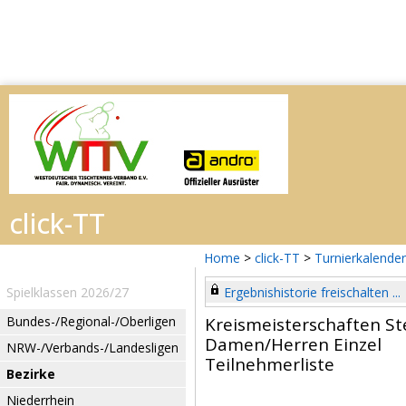
Home
>
click-TT
>
Turnierkalender
Spielklassen 2026/27
Ergebnishistorie freischalten ...
Bundes-/Regional-/Oberligen
Kreismeisterschaften St
Damen/Herren Einzel
NRW-/Verbands-/Landesligen
Teilnehmerliste
Bezirke
Niederrhein