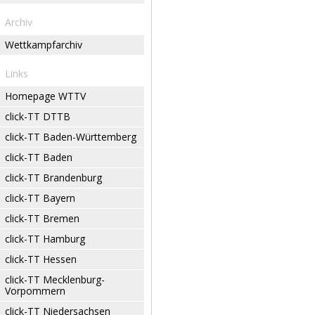
Archiv
Wettkampfarchiv
Links
Homepage WTTV
click-TT DTTB
click-TT Baden-Württemberg
click-TT Baden
click-TT Brandenburg
click-TT Bayern
click-TT Bremen
click-TT Hamburg
click-TT Hessen
click-TT Mecklenburg-
Vorpommern
click-TT Niedersachsen