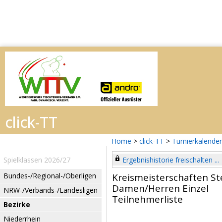
Home
>
click-TT
>
Turnierkalender
Spielklassen 2026/27
Ergebnishistorie freischalten ...
Bundes-/Regional-/Oberligen
Kreismeisterschaften St
Damen/Herren Einzel
NRW-/Verbands-/Landesligen
Teilnehmerliste
Bezirke
Niederrhein