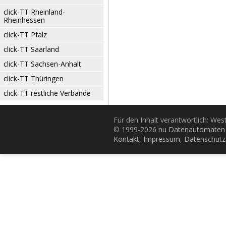
click-TT Rheinland-
Rheinhessen
click-TT Pfalz
click-TT Saarland
click-TT Sachsen-Anhalt
click-TT Thüringen
click-TT restliche Verbände
Für den Inhalt verantwortlich: Wes
© 1999-2026
nu Datenautomaten 
Kontakt
,
Impressum
,
Datenschutz