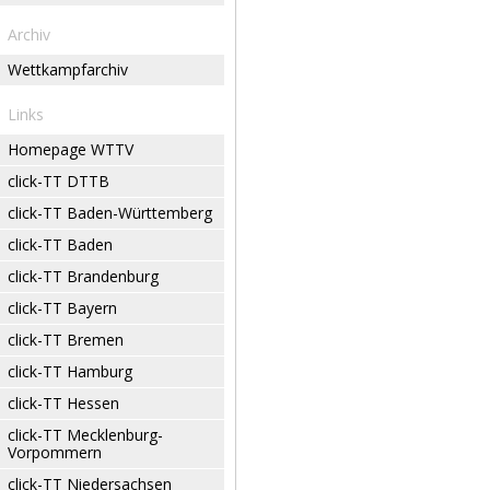
Archiv
Wettkampfarchiv
Links
Homepage WTTV
click-TT DTTB
click-TT Baden-Württemberg
click-TT Baden
click-TT Brandenburg
click-TT Bayern
click-TT Bremen
click-TT Hamburg
click-TT Hessen
click-TT Mecklenburg-
Vorpommern
click-TT Niedersachsen