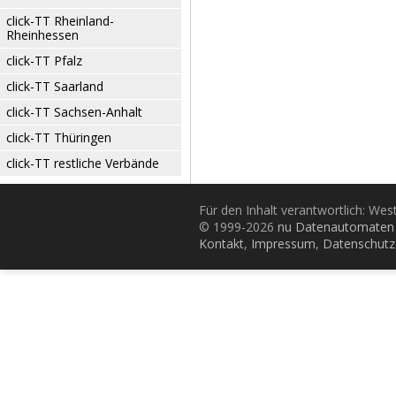
click-TT Rheinland-
Rheinhessen
click-TT Pfalz
click-TT Saarland
click-TT Sachsen-Anhalt
click-TT Thüringen
click-TT restliche Verbände
Für den Inhalt verantwortlich: Wes
© 1999-2026
nu Datenautomaten 
Kontakt
,
Impressum
,
Datenschutz