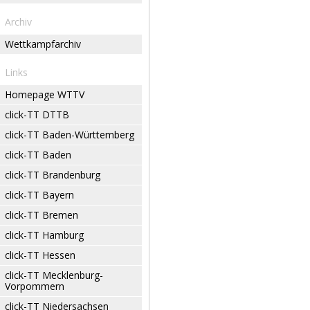
Archiv
Wettkampfarchiv
Links
Homepage WTTV
click-TT DTTB
click-TT Baden-Württemberg
click-TT Baden
click-TT Brandenburg
click-TT Bayern
click-TT Bremen
click-TT Hamburg
click-TT Hessen
click-TT Mecklenburg-
Vorpommern
click-TT Niedersachsen