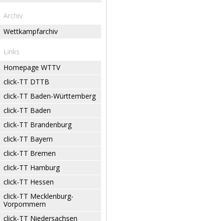
Archiv
Wettkampfarchiv
Links
Homepage WTTV
click-TT DTTB
click-TT Baden-Württemberg
click-TT Baden
click-TT Brandenburg
click-TT Bayern
click-TT Bremen
click-TT Hamburg
click-TT Hessen
click-TT Mecklenburg-
Vorpommern
click-TT Niedersachsen