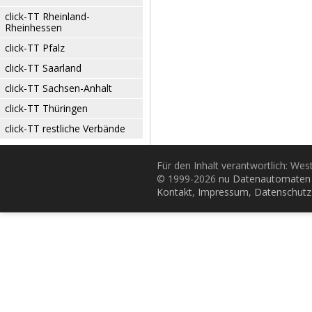
click-TT Rheinland-
Rheinhessen
click-TT Pfalz
click-TT Saarland
click-TT Sachsen-Anhalt
click-TT Thüringen
click-TT restliche Verbände
Für den Inhalt verantwortlich: Wes
© 1999-2026
nu Datenautomaten 
Kontakt
,
Impressum
,
Datenschutz