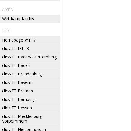
Archiv
Wettkampfarchiv
Links
Homepage WTTV
click-TT DTTB
click-TT Baden-Württemberg
click-TT Baden
click-TT Brandenburg
click-TT Bayern
click-TT Bremen
click-TT Hamburg
click-TT Hessen
click-TT Mecklenburg-
Vorpommern
click-TT Niedersachsen