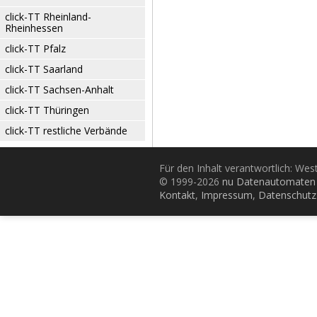
click-TT Rheinland-
Rheinhessen
click-TT Pfalz
click-TT Saarland
click-TT Sachsen-Anhalt
click-TT Thüringen
click-TT restliche Verbände
Für den Inhalt verantwortlich: Wes
© 1999-2026
nu Datenautomaten 
Kontakt
,
Impressum
,
Datenschutz