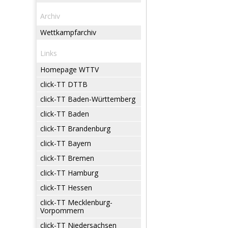
Archiv
Wettkampfarchiv
Links
Homepage WTTV
click-TT DTTB
click-TT Baden-Württemberg
click-TT Baden
click-TT Brandenburg
click-TT Bayern
click-TT Bremen
click-TT Hamburg
click-TT Hessen
click-TT Mecklenburg-
Vorpommern
click-TT Niedersachsen