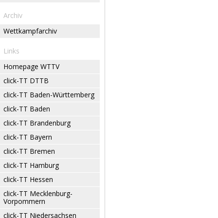
Archiv
Wettkampfarchiv
Links
Homepage WTTV
click-TT DTTB
click-TT Baden-Württemberg
click-TT Baden
click-TT Brandenburg
click-TT Bayern
click-TT Bremen
click-TT Hamburg
click-TT Hessen
click-TT Mecklenburg-
Vorpommern
click-TT Niedersachsen