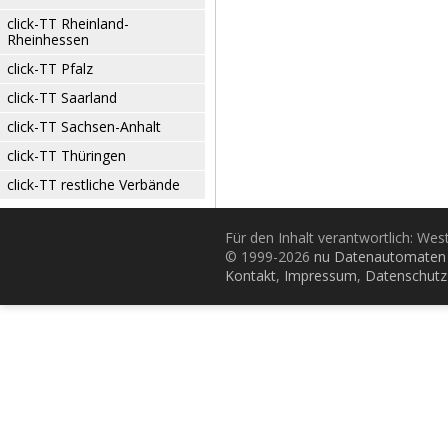
click-TT Rheinland-
Rheinhessen
click-TT Pfalz
click-TT Saarland
click-TT Sachsen-Anhalt
click-TT Thüringen
click-TT restliche Verbände
Für den Inhalt verantwortlich: Wes
© 1999-2026
nu Datenautomaten 
Kontakt
,
Impressum
,
Datenschutz