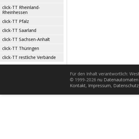
click-TT Rheinland-
Rheinhessen
click-TT Pfalz
click-TT Saarland
click-TT Sachsen-Anhalt
click-TT Thüringen
click-TT restliche Verbände
Für den Inhalt verantwortlich: Wes
© 1999-2026
nu Datenautomaten 
Kontakt
,
Impressum
,
Datenschutz