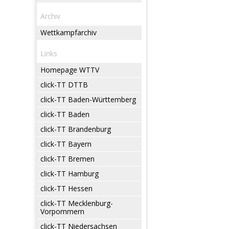
Archiv
Wettkampfarchiv
Links
Homepage WTTV
click-TT DTTB
click-TT Baden-Württemberg
click-TT Baden
click-TT Brandenburg
click-TT Bayern
click-TT Bremen
click-TT Hamburg
click-TT Hessen
click-TT Mecklenburg-
Vorpommern
click-TT Niedersachsen