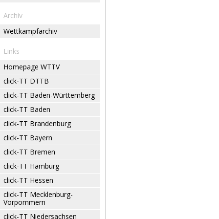
Archiv
Wettkampfarchiv
Links
Homepage WTTV
click-TT DTTB
click-TT Baden-Württemberg
click-TT Baden
click-TT Brandenburg
click-TT Bayern
click-TT Bremen
click-TT Hamburg
click-TT Hessen
click-TT Mecklenburg-
Vorpommern
click-TT Niedersachsen