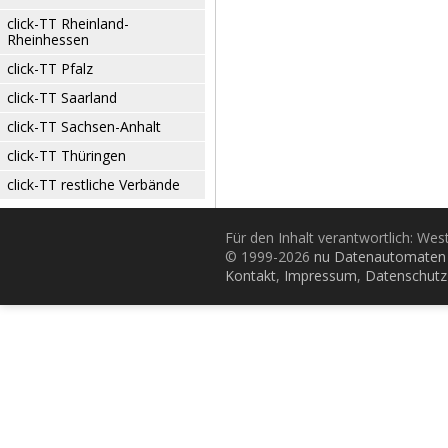
click-TT Rheinland-
Rheinhessen
click-TT Pfalz
click-TT Saarland
click-TT Sachsen-Anhalt
click-TT Thüringen
click-TT restliche Verbände
Für den Inhalt verantwortlich: Wes
© 1999-2026
nu Datenautomaten 
Kontakt
,
Impressum
,
Datenschutz