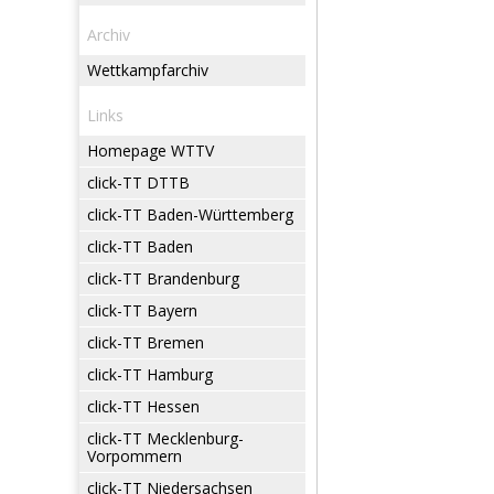
Archiv
Wettkampfarchiv
Links
Homepage WTTV
click-TT DTTB
click-TT Baden-Württemberg
click-TT Baden
click-TT Brandenburg
click-TT Bayern
click-TT Bremen
click-TT Hamburg
click-TT Hessen
click-TT Mecklenburg-
Vorpommern
click-TT Niedersachsen