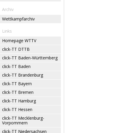
Archiv
Wettkampfarchiv
Links
Homepage WTTV
click-TT DTTB
click-TT Baden-Württemberg
click-TT Baden
click-TT Brandenburg
click-TT Bayern
click-TT Bremen
click-TT Hamburg
click-TT Hessen
click-TT Mecklenburg-
Vorpommern
click-TT Niedersachsen