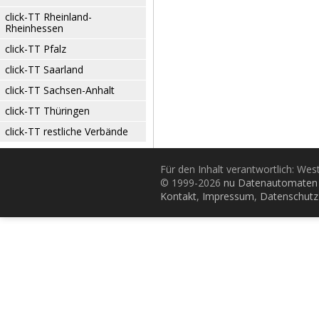
click-TT Rheinland-
Rheinhessen
click-TT Pfalz
click-TT Saarland
click-TT Sachsen-Anhalt
click-TT Thüringen
click-TT restliche Verbände
Für den Inhalt verantwortlich: Wes
© 1999-2026
nu Datenautomaten 
Kontakt
,
Impressum
,
Datenschutz