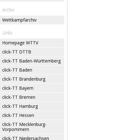
Archiv
Wettkampfarchiv
Links
Homepage WTTV
click-TT DTTB
click-TT Baden-Württemberg
click-TT Baden
click-TT Brandenburg
click-TT Bayern
click-TT Bremen
click-TT Hamburg
click-TT Hessen
click-TT Mecklenburg-
Vorpommern
click-TT Niedersachsen