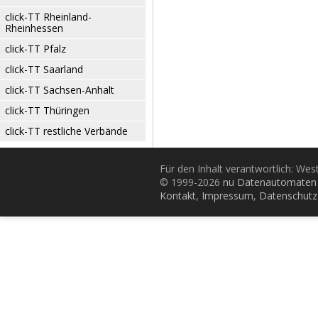
click-TT Rheinland-
Rheinhessen
click-TT Pfalz
click-TT Saarland
click-TT Sachsen-Anhalt
click-TT Thüringen
click-TT restliche Verbände
Für den Inhalt verantwortlich: Wes
© 1999-2026
nu Datenautomaten 
Kontakt
,
Impressum
,
Datenschutz