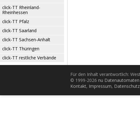
click-TT Rheinland-
Rheinhessen
click-TT Pfalz
click-TT Saarland
click-TT Sachsen-Anhalt
click-TT Thüringen
click-TT restliche Verbände
Für den Inhalt verantwortlich: Wes
© 1999-2026
nu Datenautomaten 
Kontakt
,
Impressum
,
Datenschutz