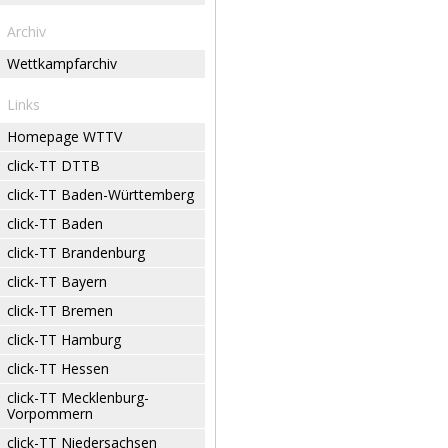
Archiv
Wettkampfarchiv
Links
Homepage WTTV
click-TT DTTB
click-TT Baden-Württemberg
click-TT Baden
click-TT Brandenburg
click-TT Bayern
click-TT Bremen
click-TT Hamburg
click-TT Hessen
click-TT Mecklenburg-
Vorpommern
click-TT Niedersachsen