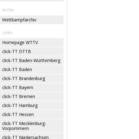
Archiv
Wettkampfarchiv
Links
Homepage WTTV
click-TT DTTB
click-TT Baden-Württemberg
click-TT Baden
click-TT Brandenburg
click-TT Bayern
click-TT Bremen
click-TT Hamburg
click-TT Hessen
click-TT Mecklenburg-
Vorpommern
click-TT Niedersachsen