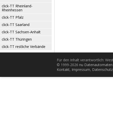
click-TT Rheinland-
Rheinhessen
click-TT Pfalz
click-TT Saarland
click-TT Sachsen-Anhalt
click-TT Thüringen
click-TT restliche Verbände
Für den Inhalt verantwortlich: Wes
© 1999-2026
nu Datenautomaten 
Kontakt
,
Impressum
,
Datenschutz