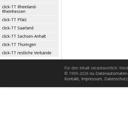
click-TT Rheinland-
Rheinhessen
click-TT Pfalz
click-TT Saarland
click-TT Sachsen-Anhalt
click-TT Thüringen
click-TT restliche Verbände
Für den Inhalt verantwortlich: Wes
© 1999-2026
nu Datenautomaten 
Kontakt
,
Impressum
,
Datenschutz