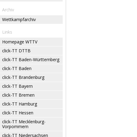
Archiv
Wettkampfarchiv
Links
Homepage WTTV
click-TT DTTB
click-TT Baden-Württemberg
click-TT Baden
click-TT Brandenburg
click-TT Bayern
click-TT Bremen
click-TT Hamburg
click-TT Hessen
click-TT Mecklenburg-
Vorpommern
click-TT Niedersachsen