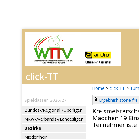
Home
>
click-TT
>
Turn
Spielklassen 2026/27
Ergebnishistorie frei
Bundes-/Regional-/Oberligen
Kreismeistersc
Mädchen 19 Einz
NRW-/Verbands-/Landesligen
Teilnehmerliste
Bezirke
Niederrhein