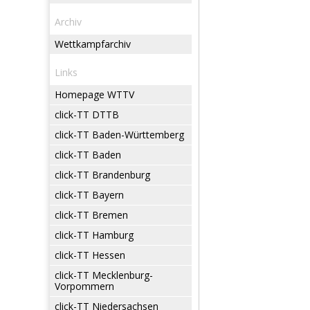
Archiv
Wettkampfarchiv
Links
Homepage WTTV
click-TT DTTB
click-TT Baden-Württemberg
click-TT Baden
click-TT Brandenburg
click-TT Bayern
click-TT Bremen
click-TT Hamburg
click-TT Hessen
click-TT Mecklenburg-
Vorpommern
click-TT Niedersachsen