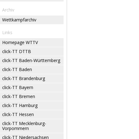
Archiv
Wettkampfarchiv
Links
Homepage WTTV
click-TT DTTB
click-TT Baden-Württemberg
click-TT Baden
click-TT Brandenburg
click-TT Bayern
click-TT Bremen
click-TT Hamburg
click-TT Hessen
click-TT Mecklenburg-
Vorpommern
click-TT Niedersachsen