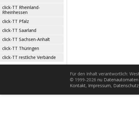
click-TT Rheinland-
Rheinhessen
click-TT Pfalz
click-TT Saarland
click-TT Sachsen-Anhalt
click-TT Thüringen
click-TT restliche Verbände
Für den Inhalt verantwortlich: Wes
© 1999-2026
nu Datenautomaten 
Kontakt
,
Impressum
,
Datenschutz