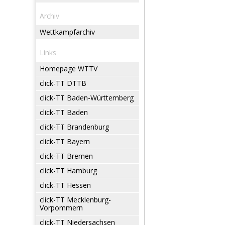
Archiv
Wettkampfarchiv
Links
Homepage WTTV
click-TT DTTB
click-TT Baden-Württemberg
click-TT Baden
click-TT Brandenburg
click-TT Bayern
click-TT Bremen
click-TT Hamburg
click-TT Hessen
click-TT Mecklenburg-
Vorpommern
click-TT Niedersachsen