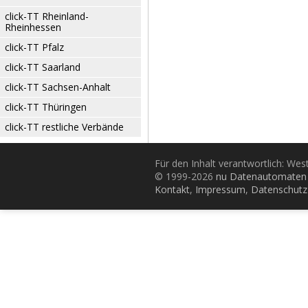
click-TT Rheinland-
Rheinhessen
click-TT Pfalz
click-TT Saarland
click-TT Sachsen-Anhalt
click-TT Thüringen
click-TT restliche Verbände
Für den Inhalt verantwortlich: Wes
© 1999-2026
nu Datenautomaten 
Kontakt
,
Impressum
,
Datenschutz