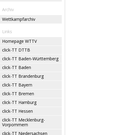
Archiv
Wettkampfarchiv
Links
Homepage WTTV
click-TT DTTB
click-TT Baden-Württemberg
click-TT Baden
click-TT Brandenburg
click-TT Bayern
click-TT Bremen
click-TT Hamburg
click-TT Hessen
click-TT Mecklenburg-
Vorpommern
click-TT Niedersachsen