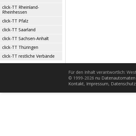
click-TT Rheinland-
Rheinhessen
click-TT Pfalz
click-TT Saarland
click-TT Sachsen-Anhalt
click-TT Thüringen
click-TT restliche Verbände
Für den Inhalt verantwortlich: Wes
© 1999-2026
nu Datenautomaten 
Kontakt
,
Impressum
,
Datenschutz