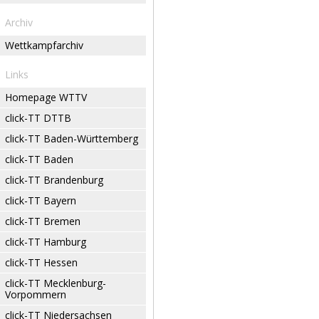
Archiv
Wettkampfarchiv
Links
Homepage WTTV
click-TT DTTB
click-TT Baden-Württemberg
click-TT Baden
click-TT Brandenburg
click-TT Bayern
click-TT Bremen
click-TT Hamburg
click-TT Hessen
click-TT Mecklenburg-
Vorpommern
click-TT Niedersachsen