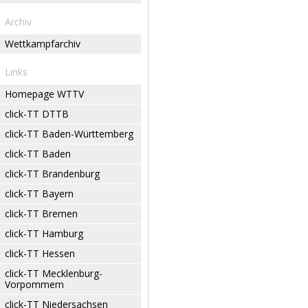
Archiv
Wettkampfarchiv
Links
Homepage WTTV
click-TT DTTB
click-TT Baden-Württemberg
click-TT Baden
click-TT Brandenburg
click-TT Bayern
click-TT Bremen
click-TT Hamburg
click-TT Hessen
click-TT Mecklenburg-
Vorpommern
click-TT Niedersachsen