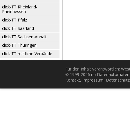
click-TT Rheinland-
Rheinhessen
click-TT Pfalz
click-TT Saarland
click-TT Sachsen-Anhalt
click-TT Thüringen
click-TT restliche Verbände
Für den Inhalt verantwortlich: Wes
© 1999-2026
nu Datenautomaten 
Kontakt
,
Impressum
,
Datenschutz